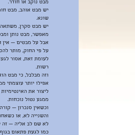
מבט נוקב או חודר.
יש מבט אוהב, מבט חומ
שונא.
יש מבט סקרן, משתאה, 
מאפשר, מבט נותן ומבט
אבל על מבטים — אין ח
על פי החוק, מותר להס
לעומת זאת, אסור לגעת
רשות.
וזה מבלבל, כי מבט הוא
אפילו יותר עוצמתי ממג
ליצור את האינטימיות ה
ממגע נטול נוכחות.
וכשאין סנכרון — קורה
והשנייה לא, או כשאחת
לא שם לב אליה — זה יו
כמו לגעת פתאום בגוף,