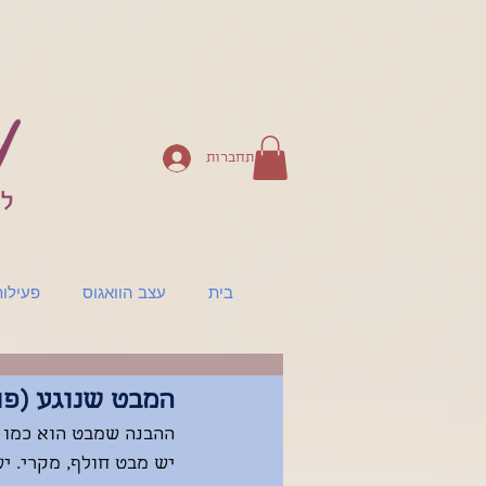
להתחברות
בית
עצב הוואגוס
פעילו
המבט שנוגע (פוסט 5 בסדרה: מבטים, משיכה ומ
ההבנה שמבט הוא כמו 
יש מבט חולף, מקרי. י