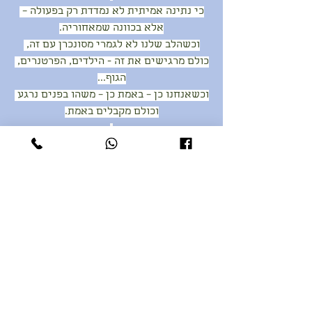
כי נתינה אמיתית לא נמדדת רק בפעולה – 
אלא בכוונה שמאחוריה.
וכשהלב שלנו לא לגמרי מסונכרן עם זה, 
כולם מרגישים את זה - הילדים, הפרטנרים, 
הגוף...
וכשאנחנו כן – באמת כן – משהו בפנים נרגע 
וכולם מקבלים באמת.
אז דווקא עכשיו, בימי חג של אור ופתיחות –
אני מזמינה אתכם להתבונן פנימה:
למה אתם אומרים כן?
ומה קורה כשאתם בוחרים להיות כנים – גם 
אם זה אומר לאכזב לרגע?
האם זה באמת לרעה? האם יש רע וטוב? 
האם קרה פעמים רבות שמשהו שהרגיש 
"רע" יצא ממש טוב?
חג שבועות שמח, עם הרבה אמת, חמלה, 