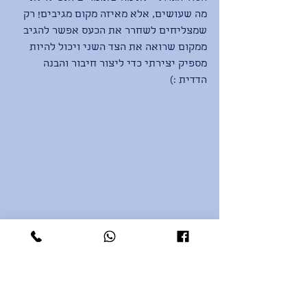
מה שעושים, אלא מאיזה מקום מגיבים! רק 
שמצליחים לשחרר את הכעס אפשר להגיב 
ממקום שרואה את הצד השני ויכול להיות 
מספיק יצירתי כדי ליצור חיבור והבנה 
הדדית :) 
בתמונה - א. הערב היצירתית שהיא הכינה 
לעצמה... לעגבניות עם הדובדבנים היא 
קראה יין ויאנג כמו הסמל! 
תיוגים:
הורות
הורות מקרבת
צורך עמוק
תקשורת מקרבת