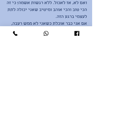
ואם לא, אז לאכול. ללא רגשות אשמה! כי זה 
הכי טוב והכי אוהב ומיטיב שאני יכולה לתת 
לעצמי ברגע הזה. 
אם אני כבר אוכלת כשאני לא ממש רעבה, 
או אוכלת משהו שאני יודעת שלא הכי ייטיב 
עם הגוף שלי אבל זו התשוקה האמיתית שלי 
כרגע, לפחות מוקירה את עצמי על העצירה 
והבדיקה הזאת, מתייחסת לעצמי בחמלה 
ונמנעת מרגשות האשמה שרק יובילו אותי 
לעוד סבב של תסכול וחיפוש אחר מענה 
ריגשי באוכל. 
אז לעצור, לשאול, להוסיף אהבה ולתבל 
בהרבה חמלה. 
באהבה ובתיאבון :)