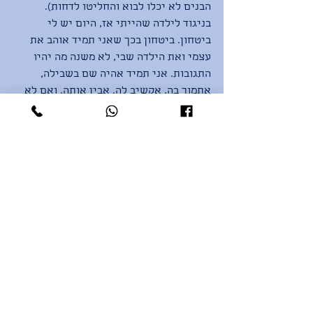
הבנים לא יכלו לבוא והחליטו לדחות). 
בניגוד לילדה שהייתי אז, היום יש לי 
ביטחון. ביטחון בכך שאני תמיד אוהב את 
עצמי ואת הילדה שבי, לא משנה מה יהיו 
התגובות. אני תמיד אהיה שם בשבילה, 
אתמוך בה, אקשיב לה. אבין אותה. ואם לא 
אקבל תגובות אוהדות, זה בסדר, לא ארגיש 
דחויה, פשוט אבין שאין טעם ללכת למפגש. 
אבל התגובות כן היו מבינות ואמפתיות. נתנו 
לי הרגשה טובה. הלחץ והפחדים פינו את 
מקומם להתרגשות נעימה. והלכתי. היה 
מפגש מקסים! נהניתי לפגוש כל אחת 
מהבנות. חזרתי מאד מאוחר אחרי שיחת 
עומק ששקעתי בה עם אחת הבנות שלקחתי 
איתי ברכב למפגש. נזכרתי שבשנים 
הראשונות של ביה״ס כן היו לי מערכות 
יחסים וסיטואציות חבריות נעימות עם כל 
אחת מהן. כנראה שבשלב מסוים השתנתה 
ההרגשה שלי ובאמת אני זאת שהוצאתי את 