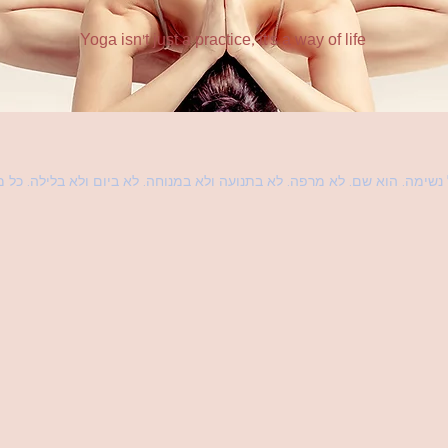
Yoga isn't just a practice, it's a way of life
 נשימה. הוא שם. לא מרפה. לא בתנועה ולא במנוחה. לא ביום ולא בלילה. כל 