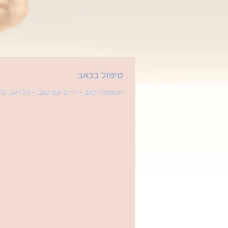
טיפול בכאב
תסמונת כאב - חיים עם כאב - כל רגע, כל