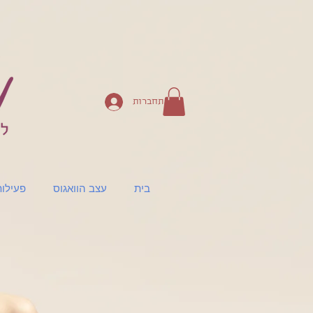
להתחברות
בית
עצב הוואגוס
פעילו