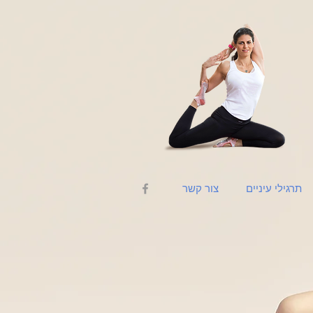
תרגילי עיניים
צור קשר