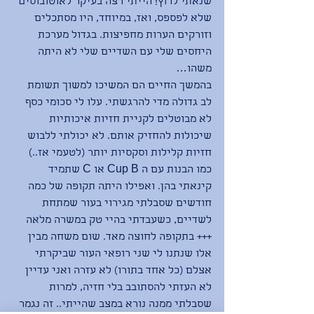
שנאתי לרוץ! הייתי רצה בעיקר לאוטובוסים 
שלא לפספס, ואז, במיוחד, היו מסתכלים 
וזורקים הערות מחפיצות. בגדול מערכת 
היחסים שלי עם השדיים שלי לא היתה 
משהו…
בהמשך החיים הם המשיכו למשוך תשומת 
לב גדולה מדי להרגשתי. עלו לי סכומי כסף 
לא מבוטלים לקניית חזיות איכותיות 
שיכולות להחזיק אותם. לא יכולתי ללבוש 
חזיות קלילות וסקסיות יותר (לטעמי אז..) 
כמו הבנות עם ה Cup B או C שתמיד 
קינאתי בהן. ואפילו היתה תקופה של כמה 
חודשים שסבלתי מגירוי בעור שמתחת 
לשדיים, כשעבדתי בהיי טק במשרה מלאה 
+++ בתקופה לחוצה מאד. שום משחה מבין 
אלו שנתנו לי שני רופאי העור שביקרתי 
אצלם (כל אחד בתורו) לא עזרה ואני עדיין 
לא העזתי להסתובב בלי חזיה, למרות 
שסבלתי ממנה נורא במצב שהייתי.. זה נגמר 