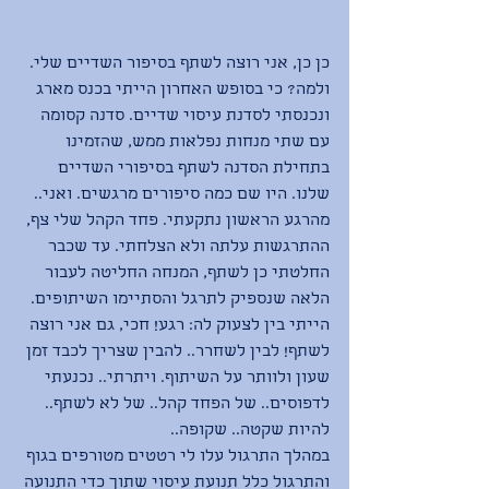
כן כן, אני רוצה לשתף בסיפור השדיים שלי. 
ולמה? כי בסופש האחרון הייתי בכנס מארג 
ונכנסתי לסדנת עיסוי שדיים. סדנה קסומה 
עם שתי מנחות נפלאות ממש, שהזמינו 
בתחילת הסדנה לשתף בסיפורי השדיים 
שלנו. היו שם כמה סיפורים מרגשים. ואני.. 
מהרגע הראשון נתקעתי. פחד הקהל שלי צף, 
ההתרגשות עלתה ולא הצלחתי. עד שכבר 
החלטתי כן לשתף, המנחה החליטה לעבור 
הלאה שנספיק לתרגל והסתיימו השיתופים. 
הייתי בין לצעוק לה: רגע! חכי, גם אני רוצה 
לשתף! לבין לשחרר.. להבין שצריך לכבד זמן 
שעון ולוותר על השיתוף. ויתרתי.. נכנעתי 
לדפוסים.. של הפחד קהל.. של לא לשתף.. 
להיות שקטה.. שקופה..
במהלך התרגול עלו לי רטטים מטורפים בגוף 
והתרגול כלל תנועת עיסוי שתוך כדי התנועה 