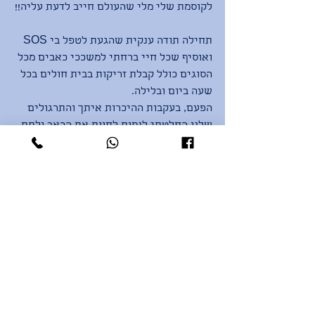
לקוסמת שלי מלי שהעולם חייב לדעת עליה!!
תחילה תודה ענקית שהגעת לטפל בי SOS
ואוסיף שכל חיי ברחתי למשככי כאבים מכל 
הסוגים כולל קבלת זריקות בבית חולים בכל 
שעה ביום ובלילה.
הפעם, בעקבות ההיכרות איתך והתרגולים 
שלנו החלטתי לנסות לחוות את הכאב ולתת 
לו מקום - זה היה לא פשוט עבורי, עד 
שהגעת במהרה בערב שישי לתת לי טיפול 
עזרה ראשונה.
ופתאום יוגה זה לא רק מתיחות, גמישות 
וחיזוק שרירים, היוגה היא גם דרך להחלמה. 
הבנתי מהי היוגה תרפיה, זה "מעשה קסמים".
בתום הטיפול שלך אני עומדת זקופה, נושמת 
ומחייכת, כולי אושר (שששש.. ולא נדבר על 
התאבון שנפתח לי) ושעה לפני כולי מכווצת 
מכאבי תופת, כאבי מחזור!!
מלי, מבחינתי אין צורך להשתמש בתרופות 