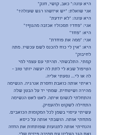
היא עונה:״ כאב, קושי, חנק״
אני שואלת: ״יש איזשהו רגש שעולה?״
היא עונה: ״לא יודעת״
אני: ״פחד? תסכול? אכזבה מהגוף?״
היא: ״פחד״
אני: ״ממה את פוחדת״
היא: ״אין לי כוח להכנס לשם עכשיו. מתה 
לחיבוק״
קמתי. התלבשתי. תהיתי עם עצמי למי 
הטיפול שבא לי לתת לה יעשה יותר טוב - 
לה או לי... נסעתי אליה. 
ראיתי אותה כואבת וחסרת אנרגיה. הנשימה 
מהירה ושיטחית. שמתי יד על הבטן שלה 
והתחלתי לנשום איתה. לאט לאט הנשימה 
התחילה לשקוט ולהעמיק. 
עשיתי עיסוי בשמן לכל המקומות הכואבים. 
מתחתי אותה. הושבתי אותה על כיסא 
והנחיתי אותה לתנועות שפותחות את החזה 
ואת הגב העליון עם תמיכה פיזית שלי. 