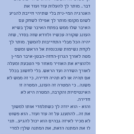
דבר.. מותר לך להעלות עוד ועוד את 
האנרגיה המי-נית בלי שתיהי חייבת להגיע 
לשום מקום! מותר לך אפילו לשחק עם 
האיבר שלו ממש בפתח האיבר שלך בשיא 
העונג שקורה עכשיו ולוודא שזה בסדר, שזה 
יהיה הכל מבלי התחייבות להמשך. מותר לך 
לקחת נשימות שנכנסות אל הראש ומשם 
מטה לאורך הגרון-החזה-הבטן-איבר המי-ן 
ולהוציא את האוויר מאזור פי הטבעת ומעלה 
לאורך השדרה ועד הראש. בלי לחשוב בכלל 
אם תהיה או לא תהיה חדירה, כי זה ממש לא 
משנה.. כי המטרה זה העונג, המטרה זו 
האינטימיות והקרבה, המטרה היא לא 
חדירה. 
והוא - הוא יודה לך כשתלמדי אותו למשוך 
את זה.. להתענג על זה עוד ועוד.. הוא פשוט 
לא מכיר לאיזה גבהים הוא יכול להגיע.. תני 
לו את המתנה הזאת, את המתנה שלך! למדי 