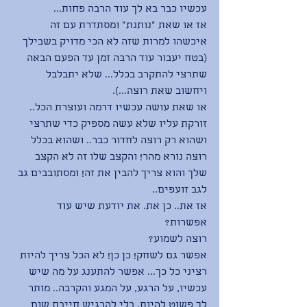
עכשיו כבר בא לך עוד הרבה פחות...
אז או שאת ״נותנת״ ומסתדרת עם זה 
איכשהו למרות שזה לא הכי מדויק בשבילך 
(בטח יעבור עוד הרבה זמן עד הפעם הבאה 
שתרצי להתקרב בכלל... שלא יתבלבל 
ויחשוב שאת רוצה...).
או שאת עושה עכשיו דרמה ועוצרת הכל.. 
זורקת עליו שלא עשה מספיק כדי שתרצי 
ושהוא רק רוצה לחדור כבר.. ושהוא בכלל 
רוצה נורא מהר! והקצב שלו זה לא הקצב 
שלך והוא צריך להבין את זה! ומסתובבים גב 
לגב זועפים..
אז את.. כן את. את יודעת שיש עוד 
אפשרות?
רוצה לשמוע?
אפשר גם לשחק! כן כן! לא הכל צריך להיות 
רציני כל כך... אפשר להתענג על מה שיש 
עכשיו, על הרגע, על המגע והקרבה.. מותר 
לך פשוט להיות, בלי להרגיש חייבת שום 